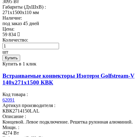
3095 Вт
Габариты (ДхШхВ) :
271x1500x110 мм
Наличие:
под заказ 45 дней
Цена:
59 834
Количество:
шт
Купить
Купить в 1 клик
Встраиваемые конвекторы Изотерм Golfstream-V
140x271x1500 КВК
Код товара :
62091
Артикул производителя :
КВК2714150LAL
Описание :
Концевой. Левое подключение. Решетка рулонная алюминий.
Мощн. :
4274 Вт