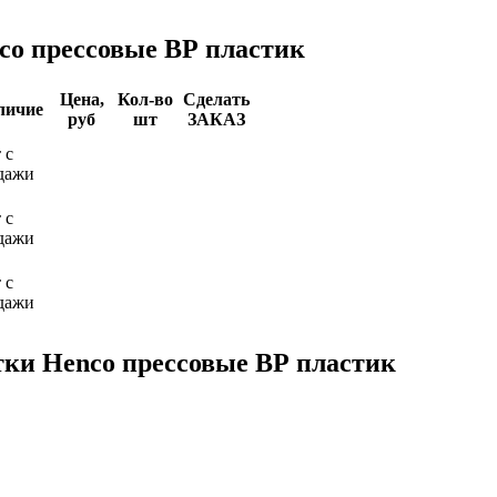
co прессовые ВР пластик
Цена,
Кол-во
Сделать
личие
руб
шт
ЗАКАЗ
 с
дажи
 с
дажи
 с
дажи
тки Henco прессовые ВР пластик