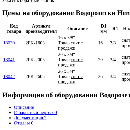
Заказать обратный звонок
Цены на оборудование
Водорозетки Hen
Код
Артикул
D1
Описание
R1
На
товара
производителя
мм
16 х 3/8″
снят
18039
2PK-1603
Товар
снят с
16
3/8
про
продажи
20 х 3/4″
снят
18041
2PK-2005
Товар
снят с
20
3/4
про
продажи
26 х 3/4″
снят
18042
2PK-2605
Товар
снят с
26
3/4
про
продажи
Информация об оборудовании
Водорозе
Описание
Габаритный чертеж
0
Документация
2
Отзывы
0