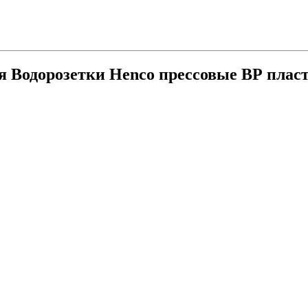
ия
Водорозетки Henco прессовые ВР плас