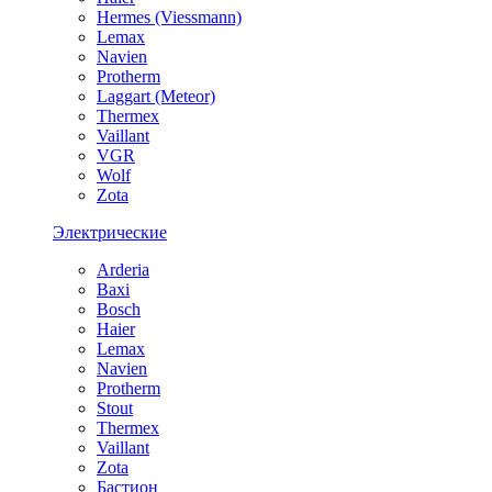
Hermes (Viessmann)
Lemax
Navien
Protherm
Laggart (Meteor)
Thermex
Vaillant
VGR
Wolf
Zota
Электрические
Arderia
Baxi
Bosch
Haier
Lemax
Navien
Protherm
Stout
Thermex
Vaillant
Zota
Бастион