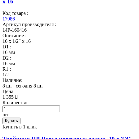
x 16
Код товара :
17986
Артикул производителя :
14P-160416
Описание :
16 x 1/2″ x 16
D1 :
16 мм
D2 :
16 мм
R1 :
1/2
Наличие:
8 шт
, сегодня
8 шт
Цена:
1 355
Количество:
шт
Купить
Купить в 1 клик
Тройники НР Henco прессовые латунь 20 x 3/4″