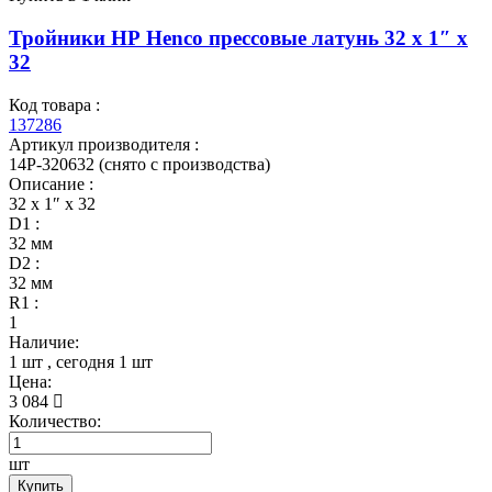
Тройники НР Henco прессовые латунь 32 x 1″ x
32
Код товара :
137286
Артикул производителя :
14P-320632 (снято с производства)
Описание :
32 x 1″ x 32
D1 :
32 мм
D2 :
32 мм
R1 :
1
Наличие:
1 шт
, сегодня
1 шт
Цена:
3 084
Количество:
шт
Купить