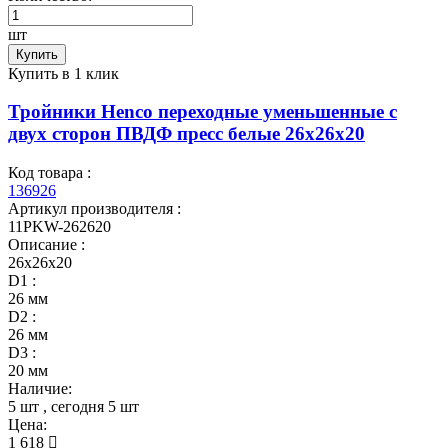
шт
Купить
Купить в 1 клик
Тройники Henco переходные уменьшенные с
двух сторон ПВДФ пресс белые 26x26x20
Код товара :
136926
Артикул производителя :
11PKW-262620
Описание :
26x26x20
D1 :
26 мм
D2 :
26 мм
D3 :
20 мм
Наличие:
5 шт
, сегодня
5 шт
Цена:
1 618