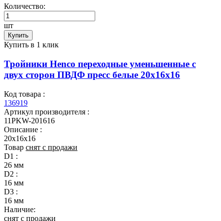
Количество:
шт
Купить
Купить в 1 клик
Тройники Henco переходные уменьшенные с
двух сторон ПВДФ пресс белые 20x16x16
Код товара :
136919
Артикул производителя :
11PKW-201616
Описание :
20x16x16
Товар
снят с продажи
D1 :
26 мм
D2 :
16 мм
D3 :
16 мм
Наличие:
снят с продажи