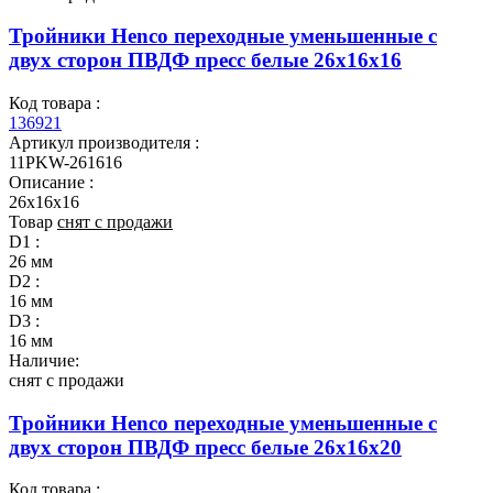
Тройники Henco переходные уменьшенные с
двух сторон ПВДФ пресс белые 26x16x16
Код товара :
136921
Артикул производителя :
11PKW-261616
Описание :
26x16x16
Товар
снят с продажи
D1 :
26 мм
D2 :
16 мм
D3 :
16 мм
Наличие:
снят с продажи
Тройники Henco переходные уменьшенные с
двух сторон ПВДФ пресс белые 26x16x20
Код товара :