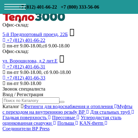
+7 (812) 401-66-22
+7 (800) 333-56-06
0
Офис-склад:
5-й Предпортовый проезд, 22Б
+7 (812) 401-66-22
пн-пт 9.00-18.00,сб 9.00-18.00
Офис-склад:
ул. Ворошилова, д.2 лит.Е
+7 (812) 401-66-31
пн-пт 9.00-18.00, сб 9.00-18.00
+7 (812) 401-66-33
пн-пт 9.00-18.00
Звонок специалиста
Вход
/
Регистрация
Каталог
Фитинги для водоснабжения и отопления
Муфты
с переходом на внутреннюю резьбу ВР
Для стальных труб
Гладкая поверхность
Прессовые
Углеродистая сталь
оцинкованная снаружи
Польша
KAN-therm
Соединители ВР Press