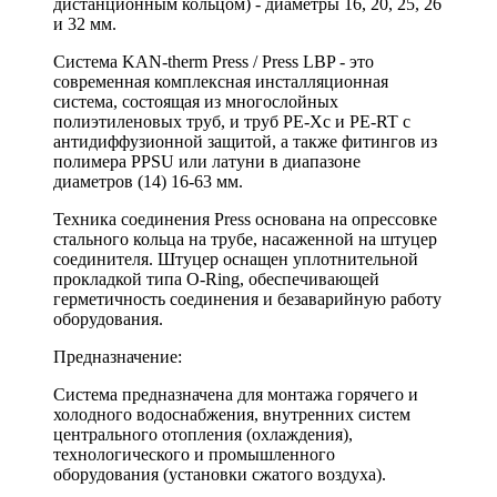
дистанционным кольцом) - диаметры 16, 20, 25, 26
и 32 мм.
Система KAN-therm Press / Press LBP - это
современная комплексная инсталляционная
система, состоящая из многослойных
полиэтиленовых труб, и труб PE-Xc и PE-RT с
антидиффузионной защитой, а также фитингов из
полимера PPSU или латуни в диапазоне
диаметров (14) 16-63 мм.
Техника соединения Press основана на опрессовке
стального кольца на трубе, насаженной на штуцер
соединителя. Штуцер оснащен уплотнительной
прокладкой типа O-Ring, обеспечивающей
герметичность соединения и безаварийную работу
оборудования.
Предназначение:
Cистема предназначена для монтажа горячего и
холодного водоснабжения, внутренних систем
центрального отопления (охлаждения),
технологического и промышленного
оборудования (установки сжатого воздуха).