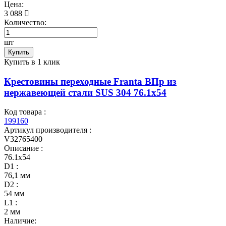
Цена:
3 088
Количество:
шт
Купить
Купить в 1 клик
Крестовины переходные Franta ВПр из
нержавеющей стали SUS 304 76.1х54
Код товара :
199160
Артикул производителя :
V32765400
Описание :
76.1х54
D1 :
76,1 мм
D2 :
54 мм
L1 :
2 мм
Наличие: