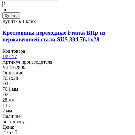
шт
Купить
Купить в 1 клик
Крестовины переходные Franta ВПр из
нержавеющей стали SUS 304 76.1х28
Код товара :
199157
Артикул производителя :
V32762800
Описание :
76.1х28
D1 :
76,1 мм
D2 :
28 мм
L1 :
2 мм
Наличие:
по запросу
Цена:
2 767