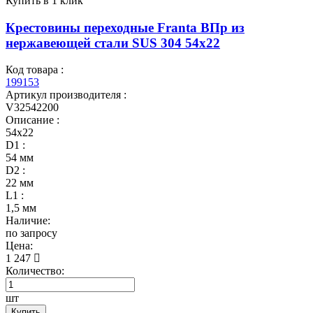
Купить в 1 клик
Крестовины переходные Franta ВПр из
нержавеющей стали SUS 304 54х22
Код товара :
199153
Артикул производителя :
V32542200
Описание :
54х22
D1 :
54 мм
D2 :
22 мм
L1 :
1,5 мм
Наличие:
по запросу
Цена:
1 247
Количество:
шт
Купить