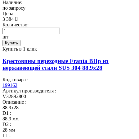
Наличие:
по запросу
Цена:
3 384
Количество:
шт
Купить
Купить в 1 клик
Крестовины переходные Franta ВПр из
нержавеющей стали SUS 304 88.9х28
Код товара :
199162
Артикул производителя :
V32892800
Описание :
88.9х28
D1 :
88,9 мм
D2 :
28 мм
L1 :