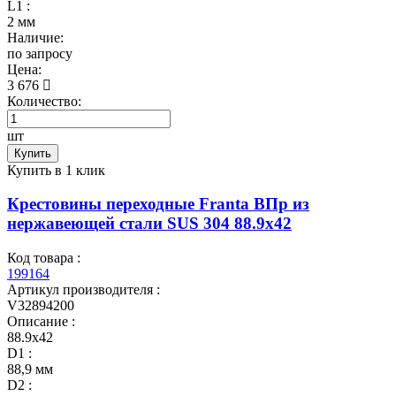
L1 :
2 мм
Наличие:
по запросу
Цена:
3 676
Количество:
шт
Купить
Купить в 1 клик
Крестовины переходные Franta ВПр из
нержавеющей стали SUS 304 88.9х42
Код товара :
199164
Артикул производителя :
V32894200
Описание :
88.9х42
D1 :
88,9 мм
D2 :