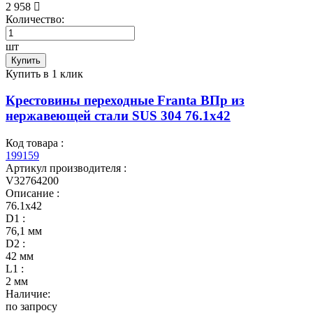
2 958
Количество:
шт
Купить
Купить в 1 клик
Крестовины переходные Franta ВПр из
нержавеющей стали SUS 304 76.1х42
Код товара :
199159
Артикул производителя :
V32764200
Описание :
76.1х42
D1 :
76,1 мм
D2 :
42 мм
L1 :
2 мм
Наличие:
по запросу