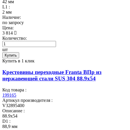
42 мм
L1 :
2 мм
Наличие:
по запросу
Цена:
3 814
Количество:
шт
Купить
Купить в 1 клик
Крестовины переходные Franta ВПр из
нержавеющей стали SUS 304 88.9х54
Код товара :
199165
Артикул производителя :
V32895400
Описание :
88.9х54
D1 :
88,9 мм