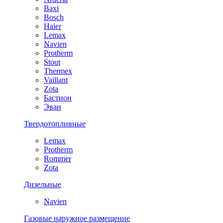
Baxi
Bosch
Haier
Lemax
Navien
Protherm
Stout
Thermex
Vaillant
Zota
Бастион
Эван
Твердотопливные
Lemax
Protherm
Rommer
Zota
Дизельные
Navien
Газовые наружное размещение