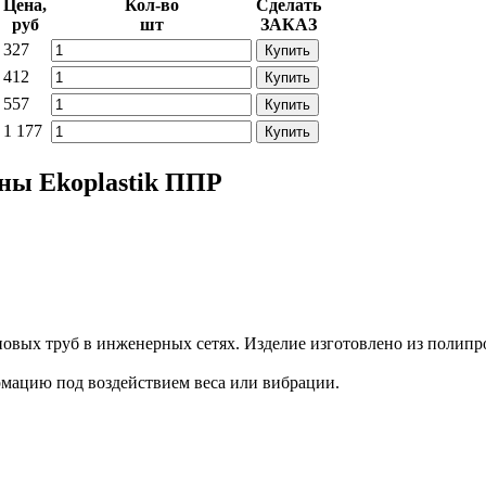
Цена,
Кол-во
Сделать
руб
шт
ЗАКАЗ
327
Купить
412
Купить
557
Купить
1 177
Купить
ны Ekoplastik ППР
новых труб в инженерных сетях. Изделие изготовлено из полипр
рмацию под воздействием веса или вибрации.