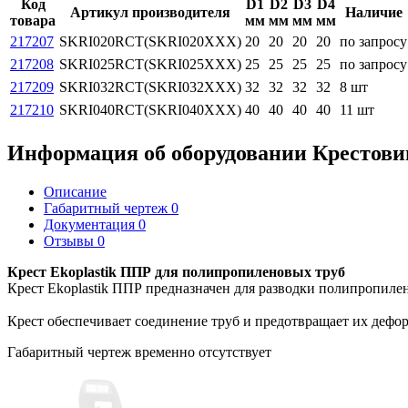
Код
D1
D2
D3
D4
Артикул производителя
Наличие
товара
мм
мм
мм
мм
217207
SKRI020RCT(SKRI020XXX)
20
20
20
20
по запросу
217208
SKRI025RCT(SKRI025XXX)
25
25
25
25
по запросу
217209
SKRI032RCT(SKRI032XXX)
32
32
32
32
8 шт
217210
SKRI040RCT(SKRI040XXX)
40
40
40
40
11 шт
Информация об оборудовании
Крестови
Описание
Габаритный чертеж
0
Документация
0
Отзывы
0
Крест Ekoplastik ППР для полипропиленовых труб
Крест Ekoplastik ППР предназначен для разводки полипропиле
Крест обеспечивает соединение труб и предотвращает их дефо
Габаритный чертеж временно отсутствует