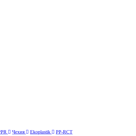
PPR
Чехия
Ekoplastik
PP-RCT