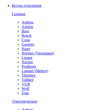
Котлы отопления
Газовые
Arderia
Ariston
Baxi
Bosch
Copa
Gassero
Haier
Hermes (Viessmann)
Lemax
Navien
Protherm
Laggart (Meteor)
Thermex
Vaillant
VGR
Wolf
Zota
Электрические
Arderia