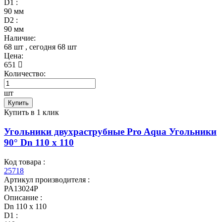
D1 :
90 мм
D2 :
90 мм
Наличие:
68 шт
, сегодня
68 шт
Цена:
651
Количество:
шт
Купить
Купить в 1 клик
Угольники двухраструбные Pro Aqua Угольники
90° Dn 110 х 110
Код товара :
25718
Артикул производителя :
PA13024P
Описание :
Dn 110 х 110
D1 :