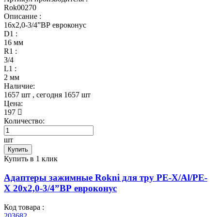
Rok00270
Описание :
16x2,0-3/4”ВР евроконус
D1 :
16 мм
R1 :
3/4
L1 :
2 мм
Наличие:
1657 шт
, сегодня
1657 шт
Цена:
197
Количество:
шт
Купить
Купить в 1 клик
Адаптеры зажимные Rokni для тру PE-X/Al/PE-
X 20x2,0-3/4”ВР евроконус
Код товара :
203682