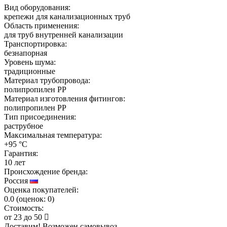
Вид оборудования:
крепежи для канализационных труб
Область применения:
для труб внутренней канализации
Транспортировка:
безнапорная
Уровень шума:
традиционные
Материал трубопровода:
полипропилен PP
Материал изготовления фитингов:
полипропилен PP
Тип присоединения:
раструбное
Максимальная температура:
+95 °C
Гарантия:
10 лет
Происхождение бренда:
Россия
Оценка покупателей:
0.0
(
оценок:
0)
Стоимость:
от
23
до
50
Доставим! Возможен самовывоз