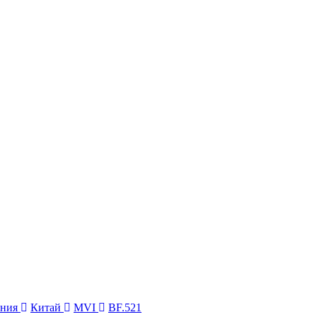
ения
Китай
MVI
BF.521