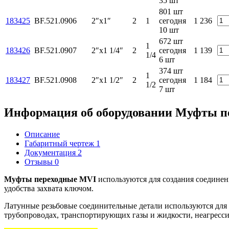
35 шт
801 шт
183425
BF.521.0906
2″х1″
2
1
сегодня
1 236
10 шт
672 шт
1
183426
BF.521.0907
2″х1 1/4″
2
сегодня
1 139
1/4
6 шт
374 шт
1
183427
BF.521.0908
2″х1 1/2″
2
сегодня
1 184
1/2
7 шт
Информация об оборудовании
Муфты п
Описание
Габаритный чертеж
1
Документация
2
Отзывы
0
Муфты переходные MVI
используются для создания соединен
удобства захвата ключом.
Латунные резьбовые соединительные детали используются для 
трубопроводах, транспортирующих газы и жидкости, неагресси