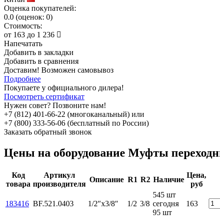
Оценка покупателей:
0.0
(
оценок:
0)
Стоимость:
от
163
до
1 236
Напечатать
Добавить в закладки
Добавить в сравнения
Доставим! Возможен самовывоз
Подробнее
Покупаете у официального дилера!
Посмотреть сертификат
Нужен совет? Позвоните нам!
+7 (812) 401-66-22 (многоканальный) или
+7 (800) 333-56-06 (бесплатный по России)
Заказать обратный звонок
Цены на оборудование
Муфты переход
Код
Артикул
Цена,
Описание
R1
R2
Наличие
товара
производителя
руб
545 шт
183416
BF.521.0403
1/2″х3/8″
1/2
3/8
сегодня
163
95 шт