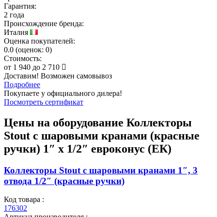
Гарантия:
2 года
Происхождение бренда:
Италия
Оценка покупателей:
0.0
(
оценок:
0)
Стоимость:
от
1 940
до
2 710
Доставим! Возможен самовывоз
Подробнее
Покупаете у официального дилера!
Посмотреть сертификат
Цены на оборудование
Коллекторы
Stout с шаровыми кранами (красные
ручки) 1″ x 1/2″ евроконус (ЕК)
Коллекторы Stout с шаровыми кранами 1″, 3
отвода 1/2″ (красные ручки)
Код товара :
176302
Артикул производителя :