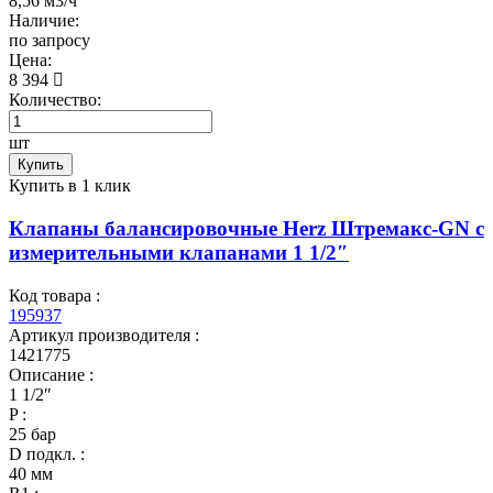
8,56 м3/ч
Наличие:
по запросу
Цена:
8 394
Количество:
шт
Купить
Купить в 1 клик
Клапаны балансировочные Herz Штремакс-GN c
измерительными клапанами 1 1/2″
Код товара :
195937
Артикул производителя :
1421775
Описание :
1 1/2″
P :
25 бар
D подкл. :
40 мм