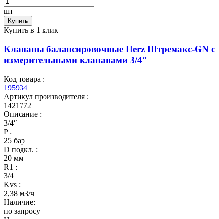
шт
Купить
Купить в 1 клик
Клапаны балансировочные Herz Штремакс-GN c
измерительными клапанами 3/4″
Код товара :
195934
Артикул производителя :
1421772
Описание :
3/4″
P :
25 бар
D подкл. :
20 мм
R1 :
3/4
Kvs :
2,38 м3/ч
Наличие:
по запросу