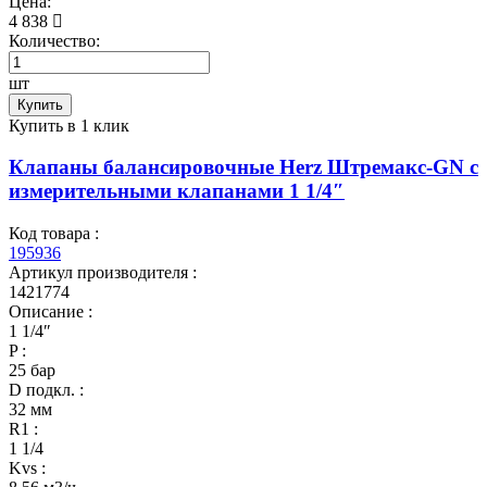
Цена:
4 838
Количество:
шт
Купить
Купить в 1 клик
Клапаны балансировочные Herz Штремакс-GN c
измерительными клапанами 1 1/4″
Код товара :
195936
Артикул производителя :
1421774
Описание :
1 1/4″
P :
25 бар
D подкл. :
32 мм
R1 :
1 1/4
Kvs :