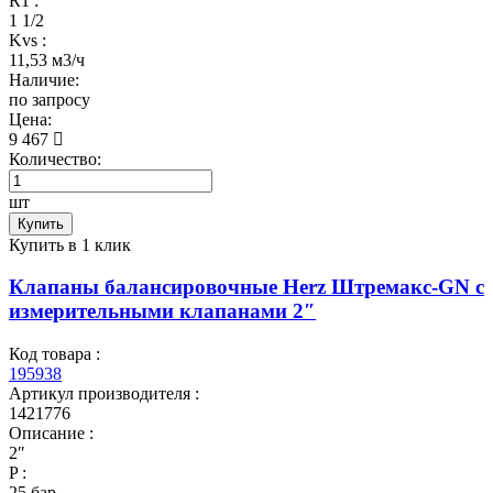
R1 :
1 1/2
Kvs :
11,53 м3/ч
Наличие:
по запросу
Цена:
9 467
Количество:
шт
Купить
Купить в 1 клик
Клапаны балансировочные Herz Штремакс-GN c
измерительными клапанами 2″
Код товара :
195938
Артикул производителя :
1421776
Описание :
2″
P :
25 бар