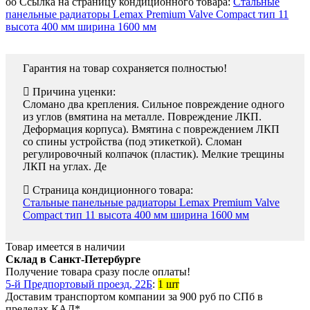
oo Ссылка на страницу кондиционного товара:
Стальные
панельные радиаторы Lemax Premium Valve Compact тип 11
высота 400 мм ширина 1600 мм
Гарантия на товар сохраняется полностью!
Причина уценки:
Сломано два крепления. Сильное повреждение одного
из углов (вмятина на металле. Повреждение ЛКП.
Деформация корпуса). Вмятина с повреждением ЛКП
со спины устройства (под этикеткой). Сломан
регулировочный колпачок (пластик). Мелкие трещины
ЛКП на углах. Де
Страница кондиционного товара:
Стальные панельные радиаторы Lemax Premium Valve
Compact тип 11 высота 400 мм ширина 1600 мм
Товар имеется в наличии
Склад в Санкт-Петербурге
Получение товара сразу после оплаты!
5-й Предпортовый проезд, 22Б
:
1 шт
Доставим транспортом компании за
900
руб
по СПб в
пределах КАД*