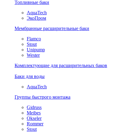
Топливные баки
AquaTech
ЭкоПром
Мембранные расширительные баки
Flamco
Stout
Unipump
Wester
Комплектующие для расширительных баков
Баки для воды
AquaTech
Группы быстрого монтажа
Gidruss
Meibes
Okseler
Rommer
Stout