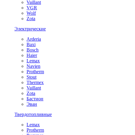
Vaillant
VGR
Wolf
Zota
Электрические
Arderia
Baxi
Bosch
Haier
Lemax
Navien
Protherm
Stout
Thermex
Vaillant
Zota
Бастион
Эван
Твердотопливные
Lemax
Protherm