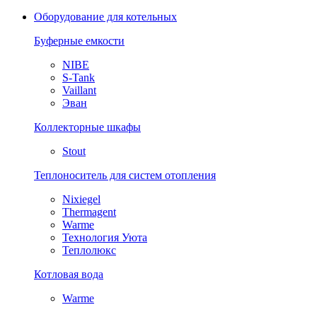
Оборудование для котельных
Буферные емкости
NIBE
S-Tank
Vaillant
Эван
Коллекторные шкафы
Stout
Теплоноситель для систем отопления
Nixiegel
Thermagent
Warme
Технология Уюта
Теплолюкс
Котловая вода
Warme