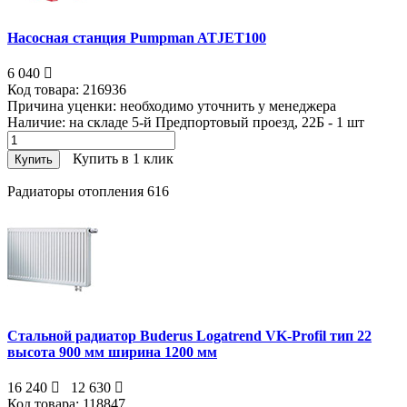
Насосная станция Pumpman ATJET100
6 040
Код товара:
216936
Причина уценки:
необходимо уточнить у менеджера
Наличие:
на складе 5-й Предпортовый проезд, 22Б - 1
шт
Купить в 1 клик
Купить
Радиаторы отопления
616
Стальной радиатор Buderus Logatrend VK-Profil тип 22
высота 900 мм ширина 1200 мм
16 240
12 630
Код товара:
118847