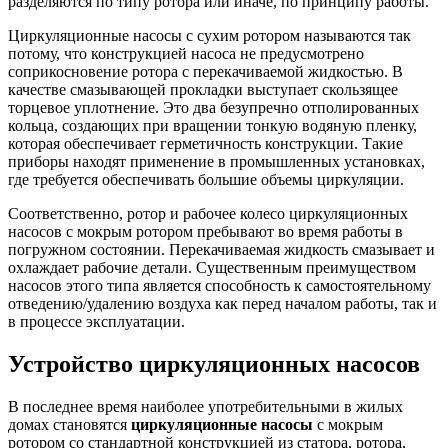
разделяются по типу ротора или иначе, по принципу работы.
Циркуляционные насосы
с сухим ротором
называются так
потому, что конструкцией насоса не предусмотрено
соприкосновение ротора с перекачиваемой жидкостью. В
качестве смазывающей прокладки выступает скользящее
торцевое уплотнение. Это два безупречно отполированных
кольца, создающих при вращении тонкую водяную пленку,
которая обеспечивает герметичность конструкции. Такие
приборы находят применение в промышленных установках,
где требуется обеспечивать большие объемы циркуляции.
Соответственно, ротор и рабочее колесо циркуляционных
насосов
с мокрым ротором
пребывают во время работы в
погружном состоянии. Перекачиваемая жидкость смазывает и
охлаждает рабочие детали. Существенным преимуществом
насосов этого типа является способность к самостоятельному
отведению/удалению воздуха как перед началом работы, так и
в процессе эксплуатации.
Устройство циркуляционных насосов
В последнее время наиболее употребительными в жилых
домах становятся
циркуляционные насосы
с мокрым
ротором со стандартной конструкцией из статора, ротора,