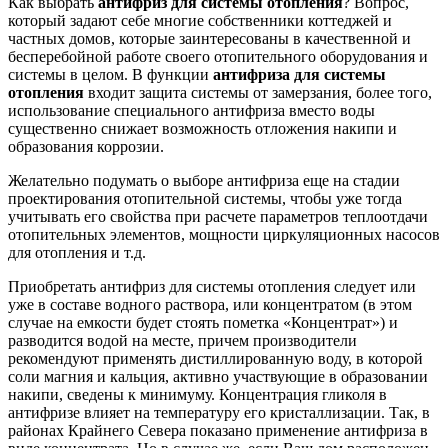
Как выбрать
антифриз для системы отопления
? Вопрос,
который задают себе многие собственники коттеджей и
частных домов, которые заинтересованы в качественной и
бесперебойной работе своего отопительного оборудования и
системы в целом. В функции
антифриза для системы
отопления
входит защита системы от замерзания, более того,
использование специального антифриза вместо воды
существенно снижает возможность отложения накипи и
образования коррозии.
Желательно подумать о выборе антифриза еще на стадии
проектирования отопительной системы, чтобы уже тогда
учитывать его свойства при расчете параметров теплоотдачи
отопительных элементов, мощности циркуляционных насосов
для отопления и т.д.
Приобретать антифриз для системы отопления следует или
уже в составе водного раствора, или концентратом (в этом
случае на емкости будет стоять пометка «Концентрат») и
разводится водой на месте, причем производители
рекомендуют применять дистиллированную воду, в которой
соли магния и кальция, активно участвующие в образовании
накипи, сведены к минимуму. Концентрация гликоля в
антифризе влияет на температуру его кристаллизации. Так, в
районах Крайнего Севера показано применение антифриза в