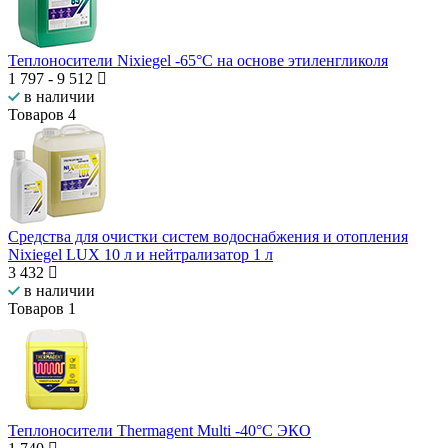
Теплоносители Nixiegel -65°C на основе этиленгликоля
1 797
-
9 512
в наличии
Товаров
4
Средства для очистки систем водоснабжения и отопления
Nixiegel LUX 10 л и нейтрализатор 1 л
3 432
в наличии
Товаров
1
Теплоносители Thermagent Multi -40°C ЭКО