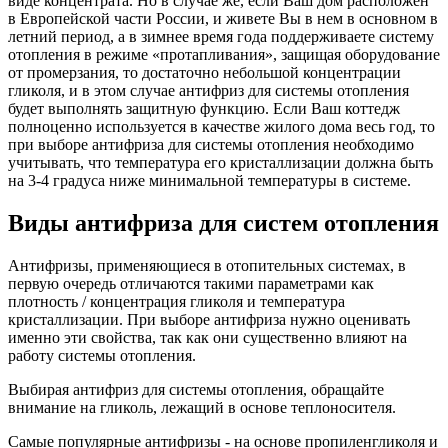
виде концентрата. Но в случае же, если Ваш дом расположен
в Европейской части России, и живете Вы в нем в основном в
летний период, а в зимнее время года поддерживаете систему
отопления в режиме «протапливания», защищая оборудование
от промерзания, то достаточно небольшой концентрации
гликоля, и в этом случае антифриз для системы отопления
будет выполнять защитную функцию. Если Ваш коттедж
полноценно используется в качестве жилого дома весь год, то
при выборе антифриза для системы отопления необходимо
учитывать, что температура его кристаллизации должна быть
на 3-4 градуса ниже минимальной температуры в системе.
Виды антифриза для систем отопления
Антифризы, применяющиеся в отопительных системах, в
первую очередь отличаются такими параметрами как
плотность / концентрация гликоля и температура
кристаллизации. При выборе антифриза нужно оценивать
именно эти свойства, так как они существенно влияют на
работу системы отопления.
Выбирая антифриз для системы отопления, обращайте
внимание на гликоль, лежащий в основе теплоносителя.
Самые популярные антифризы - на основе пропиленгликоля и