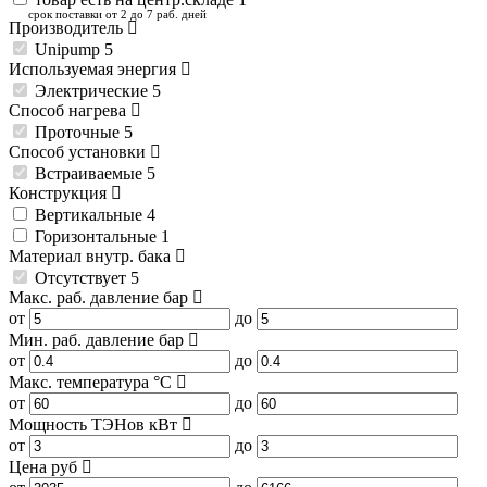
срок поставки от 2 до 7 раб. дней
Производитель
Unipump
5
Используемая энергия
Электрические
5
Способ нагрева
Проточные
5
Способ установки
Встраиваемые
5
Конструкция
Вертикальные
4
Горизонтальные
1
Материал внутр. бака
Отсутствует
5
Макс. раб. давление
бар
от
до
Мин. раб. давление
бар
от
до
Макс. температура
°C
от
до
Мощность ТЭНов
кВт
от
до
Цена
руб