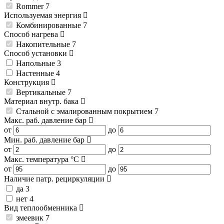
Rommer
7
Используемая энергия
Комбинированные
7
Способ нагрева
Накопительные
7
Способ установки
Напольные
3
Настенные
4
Конструкция
Вертикальные
7
Материал внутр. бака
Стальной с эмалированным покрытием
7
Макс. раб. давление
бар
от
до
Мин. раб. давление
бар
от
до
Макс. температура
°C
от
до
Наличие патр. рециркуляции
да
3
нет
4
Вид теплообменника
змеевик
7