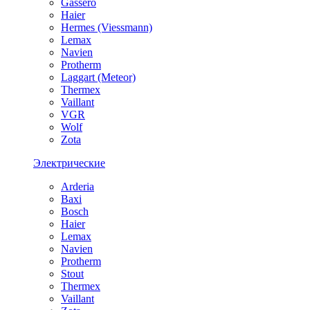
Gassero
Haier
Hermes (Viessmann)
Lemax
Navien
Protherm
Laggart (Meteor)
Thermex
Vaillant
VGR
Wolf
Zota
Электрические
Arderia
Baxi
Bosch
Haier
Lemax
Navien
Protherm
Stout
Thermex
Vaillant