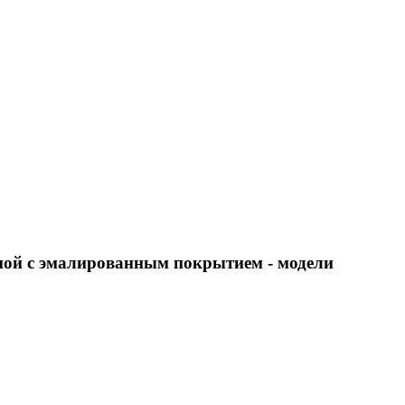
ьной с эмалированным покрытием
- модели