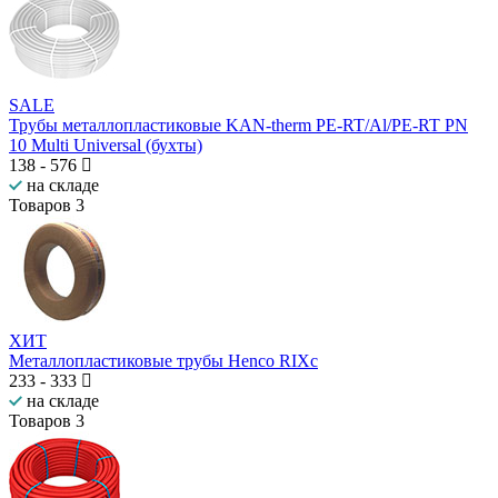
SALE
Трубы металлопластиковые KAN-therm PE-RT/Al/PE-RT PN
10 Multi Universal (бухты)
138
-
576
на складе
Товаров
3
ХИТ
Металлопластиковые трубы Henco RIXc
233
-
333
на складе
Товаров
3