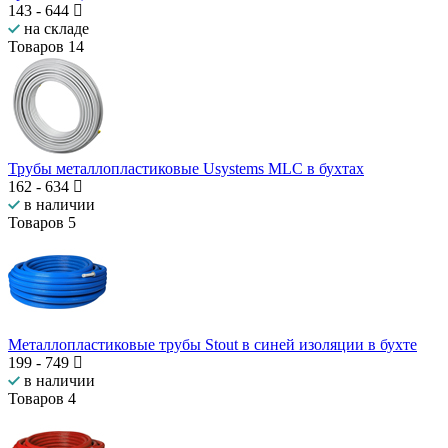
143
-
644
на складе
Товаров
14
Трубы металлопластиковые Usystems MLC в бухтах
162
-
634
в наличии
Товаров
5
Металлопластиковые трубы Stout в синей изоляции в бухте
199
-
749
в наличии
Товаров
4