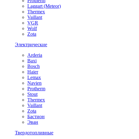
Protherm
Laggart (Meteor)
Thermex
Vaillant
VGR
Wolf
Zota
Электрические
Arderia
Baxi
Bosch
Haier
Lemax
Navien
Protherm
Stout
Thermex
Vaillant
Zota
Бастион
Эван
Твердотопливные