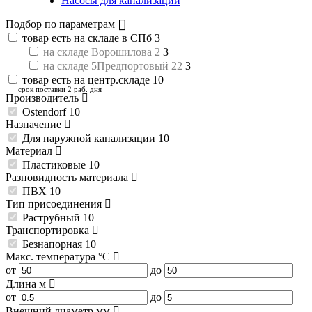
Насосы для канализации
Подбор по параметрам
товар есть на складе в СПб
3
на складе Ворошилова 2
3
на складе 5Предпортовый 22
3
товар есть на центр.складе
10
срок поставки 2 раб. дня
Производитель
Ostendorf
10
Назначение
Для наружной канализации
10
Материал
Пластиковые
10
Разновидность материала
ПВХ
10
Тип присоединения
Раструбный
10
Транспортировка
Безнапорная
10
Макс. температура
°C
от
до
Длина
м
от
до
Внешний диаметр
мм