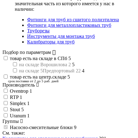
значительная часть из которого имеется у нас в
наличии:
Фитинги для труб из сшитого полиэтилена
Фитинги для металлопластиковых труб
Труборезы
Инструменты для монтажа труб
Калибраторы для труб
Подбор по параметрам
товар есть на складе в СПб
5
на складе Ворошилова 2
5
на складе 5Предпортовый 22
4
товар есть на центр.складе
5
срок поставки от 2 до 5 раб. дней
Производитель
Oventrop
1
RTP
1
Simplex
1
Stout
5
Uranum
1
Группы
Насосно-смесительные блоки
9
См. также: