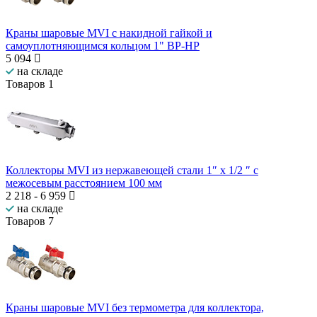
Краны шаровые MVI с накидной гайкой и
самоуплотняющимся кольцом 1" ВР-НР
5 094
на складе
Товаров
1
Коллекторы MVI из нержавеющей стали 1″ x 1/2 ″ с
межосевым расстоянием 100 мм
2 218
-
6 959
на складе
Товаров
7
Краны шаровые MVI без термометра для коллектора,