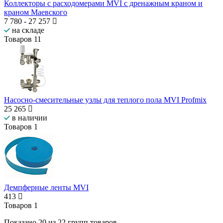
Коллекторы с расходомерами MVI c дренажным краном и
краном Маевского
7 780
-
27 257
на складе
Товаров
11
Насосно-смесительные узлы для теплого пола MVI Profmix
25 265
в наличии
Товаров
1
Демпферные ленты MVI
413
Товаров
1
Показано
20
из
22
групп товаров