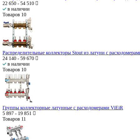
22 650
-
54 510
в наличии
Товаров
10
Распределительные коллекторы Stout из латуни с расходомерам
24 140
-
59 670
в наличии
Товаров
10
Группы коллекторные латунные с расходомерами ViEiR
5 897
-
19 851
Товаров
11