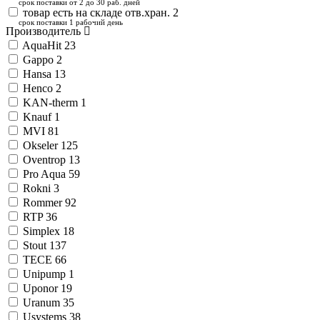
срок поставки от 2 до 30 раб. дней
товар есть на складе отв.хран.
2
срок поставки 1 рабочий день
Производитель
AquaHit
23
Gappo
2
Hansa
13
Henco
2
KAN-therm
1
Knauf
1
MVI
81
Okseler
125
Oventrop
13
Pro Aqua
59
Rokni
3
Rommer
92
RTP
36
Simplex
18
Stout
137
TECE
66
Unipump
1
Uponor
19
Uranum
35
Usystems
38