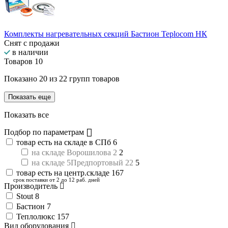
Комплекты нагревательных секций Бастион Teplocom НК
Снят с продажи
в наличии
Товаров
10
Показано
20
из
22
групп товаров
Показать еще
Показать все
Подбор по параметрам
товар есть на складе в СПб
6
на складе Ворошилова 2
2
на складе 5Предпортовый 22
5
товар есть на центр.складе
167
срок поставки от 2 до 12 раб. дней
Производитель
Stout
8
Бастион
7
Теплолюкс
157
Вид оборудования