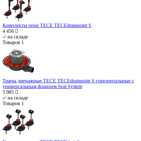
Комплекты опор TECE TECEdrainpoint S
4 456
на складе
Товаров
1
Трапы дренажные TECE TECEdrainpoint S горизонтальные с
универсальным фланцем Seal System
5 985
на складе
Товаров
1