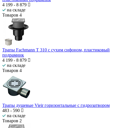
4 199
-
8 879
на складе
Товаров
4
Трапы Fachmann T 310 с сухим сифоном, пластиковый
подрамник
4 199
-
8 879
на складе
Товаров
4
Трапы душевые Vieir горизонтальные с гидрозатвором
483
-
590
на складе
Товаров
2