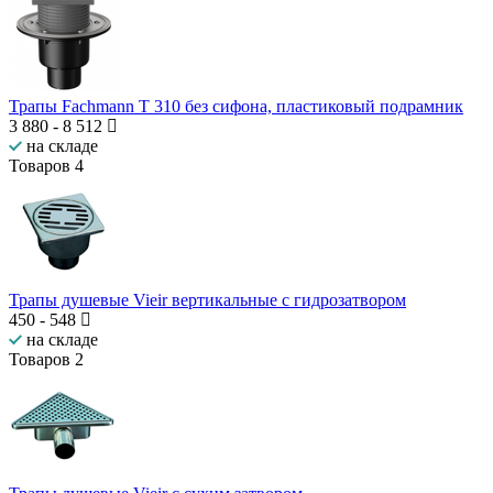
Трапы Fachmann T 310 без сифона, пластиковый подрамник
3 880
-
8 512
на складе
Товаров
4
Трапы душевые Vieir вертикальные с гидрозатвором
450
-
548
на складе
Товаров
2