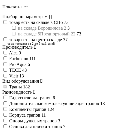
Показать все
Подбор по параметрам
товар есть на складе в СПб
73
на складе Ворошилова 2
3
на складе 5Предпортовый 22
73
товар есть на центр.складе
37
срок поставки от 2 до 5 раб. дней
Производитель
Alca
9
Fachmann
111
Pro Aqua
6
TECE
43
Vieir
13
Вид оборудования
Трапы
182
Разновидность
Гидрозатворы трапов
6
Дополнительные комплектующие для трапов
13
Комплекты трапов
124
Корпуса трапов
11
Опоры душевых трапов
3
Основа для плитки трапов
7