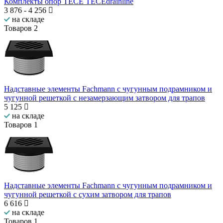
Комплекты опор TECE TECEdrainline
3 876
-
4 256
на складе
Товаров
2
Надставные элементы Fachmann с чугунным подрамником и
чугунной решеткой с незамерзающим затвором для трапов
5 125
на складе
Товаров
1
Надставные элементы Fachmann с чугунным подрамником и
чугунной решеткой с сухим затвором для трапов
6 616
на складе
Товаров
1