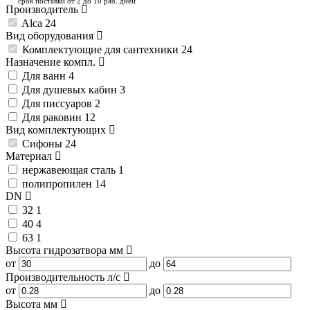
срок поставки от 2 до 10 раб. дней
Производитель
Alca
24
Вид оборудования
Комплектующие для сантехники
24
Назначение компл.
Для ванн
4
Для душевых кабин
3
Для писсуаров
2
Для раковин
12
Вид комплектующих
Сифоны
24
Материал
нержавеющая сталь
1
полипропилен
14
DN
32
1
40
4
63
1
Высота гидрозатвора
мм
от
до
Производительность
л/с
от
до
Высота
мм