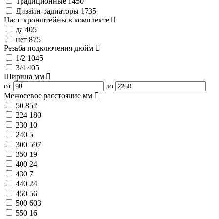
Традиционные
1450
Дизайн-радиаторы
1735
Наст. кронштейны в комплекте
да
405
нет
875
Резьба подключения
дюйм
1/2
1045
3/4
405
Ширина
мм
от
до
Межосевое расстояние
мм
50
852
224
180
230
10
240
5
300
597
350
19
400
24
430
7
440
24
450
56
500
603
550
16