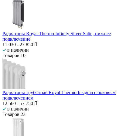
Радиаторы Royal Thermo Infinity Silver Satin, нижнее
подключение
11 030
-
27 850
в наличии
Товаров
10
Радиаторы трубчатые Royal Thermo Insignia с боковым
подключением
12 560
-
57 750
в наличии
Товаров
23