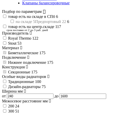
Клапаны балансировочные
Подбор по параметрам
товар есть на складе в СПб
6
на складе 5Предпортовый 22
6
товар есть на центр.складе
117
срок поставки от 2 до 3 раб. дней
Производитель
Royal Thermo
122
Stout
53
Материал
Биметаллические
175
Подключение
Нижнее подключение
175
Конструкция
Секционные
175
Особые виды радиаторов
Традиционные
100
Дизайн-радиаторы
75
Ширина
мм
от
до
Межосевое расстояние
мм
200
24
300
51