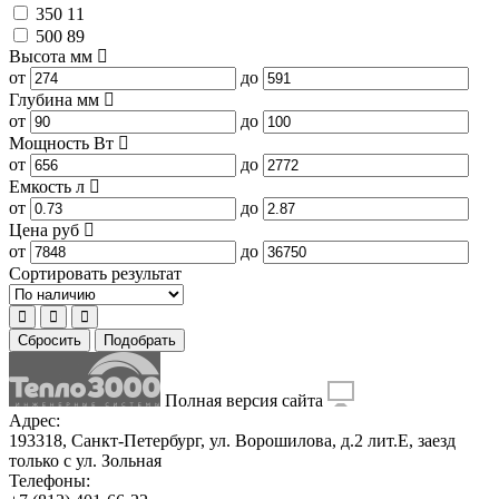
350
11
500
89
Высота
мм
от
до
Глубина
мм
от
до
Мощность
Вт
от
до
Емкость
л
от
до
Цена
руб
от
до
Сортировать результат
Сбросить
Подобрать
Полная версия сайта
Адрес:
193318, Санкт-Петербург, ул. Ворошилова, д.2 лит.Е, заезд
только с ул. Зольная
Телефоны: