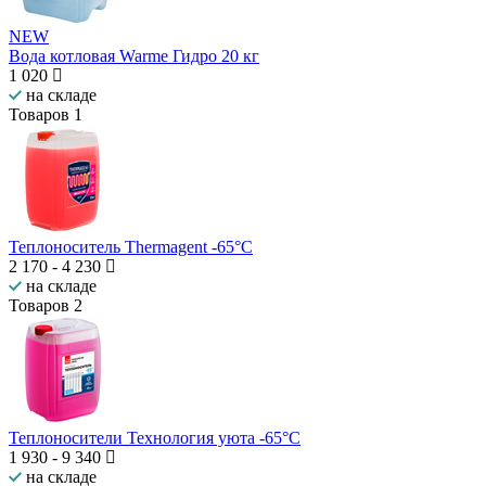
NEW
Вода котловая Warme Гидро 20 кг
1 020
на складе
Товаров
1
Теплоноситель Thermagent -65°C
2 170
-
4 230
на складе
Товаров
2
Теплоносители Технология уюта -65°C
1 930
-
9 340
на складе