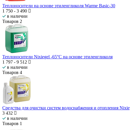
Теплоносители на основе этиленгликоля Warme Basic-30
1 750
-
3 490
в наличии
Товаров
2
Теплоносители Nixiegel -65°C на основе этиленгликоля
1 797
-
9 512
в наличии
Товаров
4
Средства для очистки систем водоснабжения и отопления Nixie
3 432
в наличии
Товаров
1