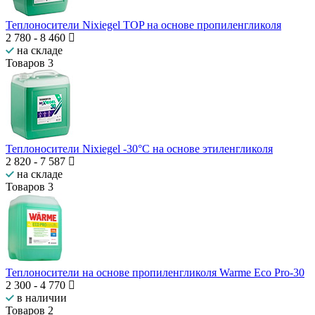
Теплоносители Nixiegel TOP на основе пропиленгликоля
2 780
-
8 460
на складе
Товаров
3
Теплоносители Nixiegel -30°C на основе этиленгликоля
2 820
-
7 587
на складе
Товаров
3
Теплоносители на основе пропиленгликоля Warme Eco Pro-30
2 300
-
4 770
в наличии
Товаров
2