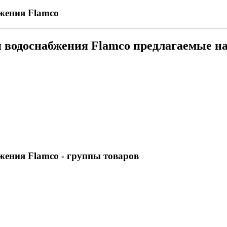
жения Flamco
 водоснабжения Flamco предлагаемые н
жения Flamco
- группы товаров