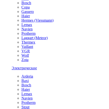
Bosch
Copa
Gassero
Haier
Hermes (Viessmann)
Lemax
Navien
Protherm
Laggart (Meteor)
Thermex
Vaillant
VGR
Wolf
Zota
Электрические
Arderia
Baxi
Bosch
Haier
Lemax
Navien
Protherm
Stout