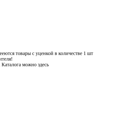
мееются
товары с уценкой
в количестве
1
шт
ителя!
а Каталога можно
здесь