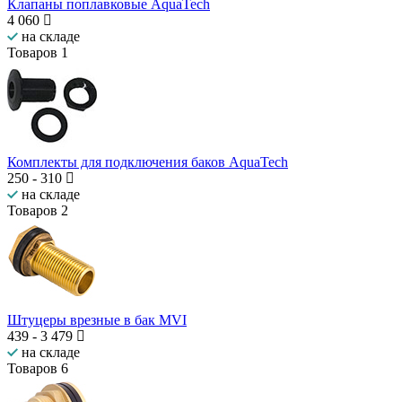
Клапаны поплавковые AquaTech
4 060
на складе
Товаров
1
Комплекты для подключения баков AquaTech
250
-
310
на складе
Товаров
2
Штуцеры врезные в бак MVI
439
-
3 479
на складе
Товаров
6