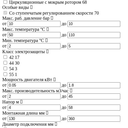
Циркуляционные с мокрым ротором
68
Особые виды
Со ступенчатым регулированием скорости
70
Макс. раб. давление
бар
от
до
Макс. температура
°C
от
до
Мин. температура
°C
от
до
Класс электрозащиты
42
17
44
30
54
3
55
1
Мощность двигателя
кВт
от
до
Макс. производительность
м3/час
от
до
Напор
м
от
до
Монтажная длина
мм
от
до
Диаметр подключения
мм