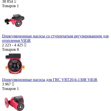
38 854
Товаров
1
Циркуляционные насосы со ступенчатым регулированием для
отопления ViEiR
2 223
-
4 425
Товаров
8
Циркуляционные насосы для ГВС VRT20-6-130B ViEiR
3 967
Товаров
1