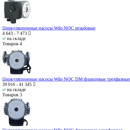
Циркуляционные насосы Wilo NOC резьбовые
4 643
-
7 473
на складе
Товаров
4
Циркуляционные насосы Wilo NOC DM фланцевые трехфазные
39 016
-
41 345
на складе
Товаров
3