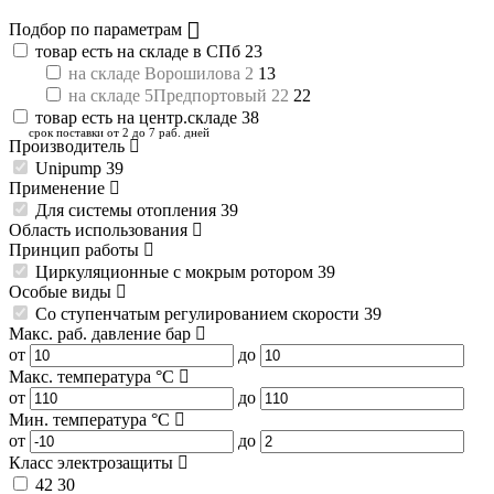
Подбор по параметрам
товар есть на складе в СПб
23
на складе Ворошилова 2
13
на складе 5Предпортовый 22
22
товар есть на центр.складе
38
срок поставки от 2 до 7 раб. дней
Производитель
Unipump
39
Применение
Для системы отопления
39
Область использования
Принцип работы
Циркуляционные с мокрым ротором
39
Особые виды
Со ступенчатым регулированием скорости
39
Макс. раб. давление
бар
от
до
Макс. температура
°C
от
до
Мин. температура
°C
от
до
Класс электрозащиты
42
30