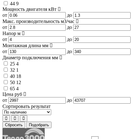
44
9
Мощность двигателя
кВт
от
до
Макс. производительность
м3/час
от
до
Напор
м
от
до
Монтажная длина
мм
от
до
Диаметр подключения
мм
25
4
32
1
40
18
50
12
65
4
Цена
руб
от
до
Сортировать результат
Сбросить
Подобрать