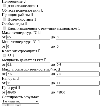
Применение
Для канализации
1
Область использования
Принцип работы
Поверхностные
1
Особые виды
Канализационные с режущим механизмом
1
Макс. температура
°C
от
до
Мин. температура
°C
от
до
Класс электрозащиты
65
1
Мощность двигателя
кВт
от
до
Макс. производительность
м3/час
от
до
Напор
м
от
до
Цена
руб
от
до
Сортировать результат