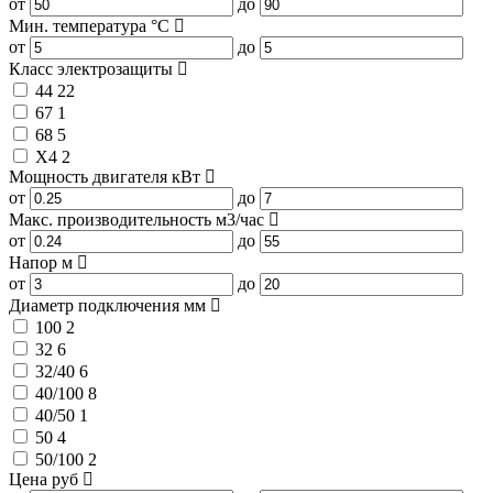
от
до
Мин. температура
°C
от
до
Класс электрозащиты
44
22
67
1
68
5
X4
2
Мощность двигателя
кВт
от
до
Макс. производительность
м3/час
от
до
Напор
м
от
до
Диаметр подключения
мм
100
2
32
6
32/40
6
40/100
8
40/50
1
50
4
50/100
2
Цена
руб