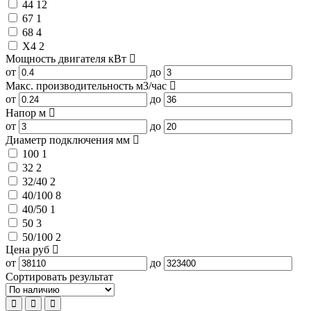
44
12
67
1
68
4
X4
2
Мощность двигателя
кВт
от
до
Макс. производительность
м3/час
от
до
Напор
м
от
до
Диаметр подключения
мм
100
1
32
2
32/40
2
40/100
8
40/50
1
50
3
50/100
2
Цена
руб
от
до
Сортировать результат