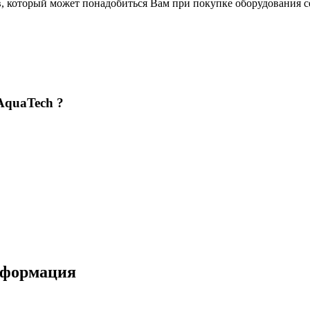
в, который может понадобиться Вам при покупке оборудования
с
AquaTech ?
нформация