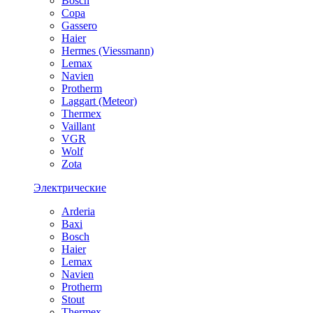
Bosch
Copa
Gassero
Haier
Hermes (Viessmann)
Lemax
Navien
Protherm
Laggart (Meteor)
Thermex
Vaillant
VGR
Wolf
Zota
Электрические
Arderia
Baxi
Bosch
Haier
Lemax
Navien
Protherm
Stout
Thermex