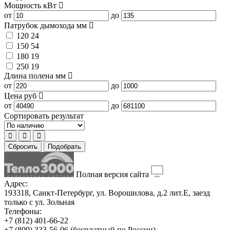
Мощность
кВт
от
до
Патрубок дымохода
мм
120
24
150
54
180
19
250
19
Длина полена
мм
от
до
Цена
руб
от
до
Сортировать результат
Сбросить
Подобрать
Полная версия сайта
Адрес:
193318, Санкт-Петербург, ул. Ворошилова, д.2 лит.Е, заезд
только с ул. Зольная
Телефоны:
+7 (812) 401-66-22
+7 (800) 333-56-06
(бесплатный по России)