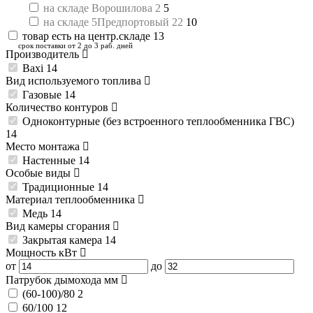
на складе Ворошилова 2
5
на складе 5Предпортовый 22
10
товар есть на центр.складе
13
срок поставки от 2 до 3 раб. дней
Производитель
Baxi
14
Вид используемого топлива
Газовые
14
Количество контуров
Одноконтурные (без встроенного теплообменника ГВС)
14
Место монтажа
Настенные
14
Особые виды
Традиционные
14
Материал теплообменника
Медь
14
Вид камеры сгорания
Закрытая камера
14
Мощность
кВт
от
до
Патрубок дымохода
мм
(60-100)/80
2
60/100
12