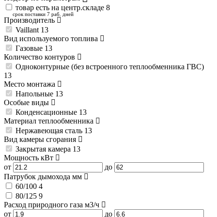
товар есть на центр.складе
8
срок поставки 7 раб. дней
Производитель
Vaillant
13
Вид используемого топлива
Газовые
13
Количество контуров
Одноконтурные (без встроенного теплообменника ГВС)
13
Место монтажа
Напольные
13
Особые виды
Конденсационные
13
Материал теплообменника
Нержавеющая сталь
13
Вид камеры сгорания
Закрытая камера
13
Мощность
кВт
от
до
Патрубок дымохода
мм
60/100
4
80/125
9
Расход природного газа
м3/ч
от
до