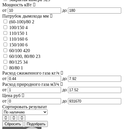
Мощность
кВт
от
до
Патрубок дымохода
мм
(60-100)/80
2
100/150
4
110/150
1
110/160
6
150/100
6
60/100
420
60/100, 80/80
23
80/125
34
80/80
1
Расход сжиженного газа
кг/ч
от
до
Расход природного газа
м3/ч
от
до
Цена
руб
от
до
Сортировать результат
Сбросить
Подобрать