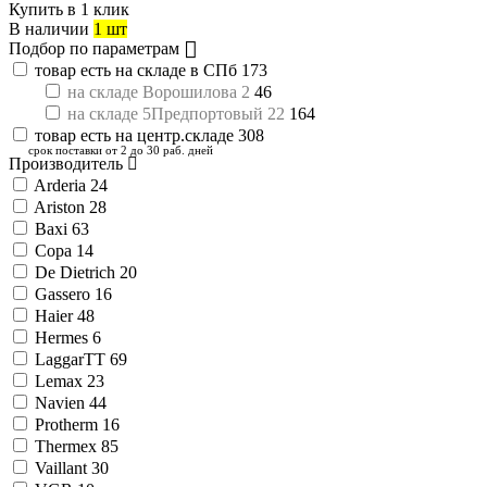
Купить в 1 клик
В наличии
1 шт
Подбор по параметрам
товар есть на складе в СПб
173
на складе Ворошилова 2
46
на складе 5Предпортовый 22
164
товар есть на центр.складе
308
срок поставки от 2 до 30 раб. дней
Производитель
Arderia
24
Ariston
28
Baxi
63
Copa
14
De Dietrich
20
Gassero
16
Haier
48
Hermes
6
LaggarTT
69
Lemax
23
Navien
44
Protherm
16
Thermex
85
Vaillant
30