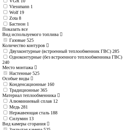
VGR
10
Viessmann
1
Wolf
19
Zota
8
Бастион
1
Показать все
Вид используемого топлива
Газовые
525
Количество контуров
Двухконтурные (встроенный теплообменник ГВС)
285
Одноконтурные (без встроенного теплообменника ГВС)
240
Место монтажа
Настенные
525
Особые виды
Конденсационные
160
Традиционные
365
Материал теплообменника
Алюминиевый сплав
12
Медь
281
Нержавеющая сталь
188
Силумин
13
Вид камеры сгорания
Закрытая камера
525