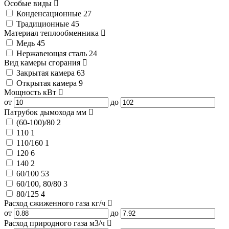
Особые виды
Конденсационные
27
Традиционные
45
Материал теплообменника
Медь
45
Нержавеющая сталь
24
Вид камеры сгорания
Закрытая камера
63
Открытая камера
9
Мощность
кВт
от
до
Патрубок дымохода
мм
(60-100)/80
2
110
1
110/160
1
120
6
140
2
60/100
53
60/100, 80/80
3
80/125
4
Расход сжиженного газа
кг/ч
от
до
Расход природного газа
м3/ч