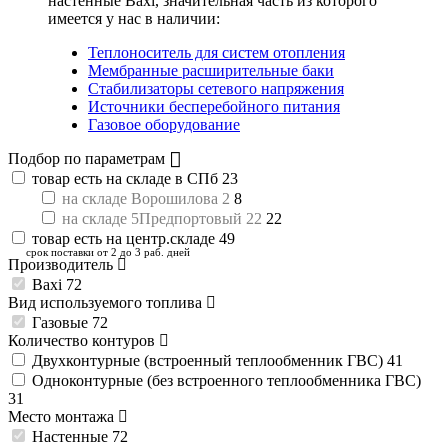
настенные Baxi
, значительная часть из которого
имеется у нас в наличии:
Теплоноситель для систем отопления
Мембранные расширительные баки
Стабилизаторы сетевого напряжения
Источники бесперебойного питания
Газовое оборудование
Подбор по параметрам
товар есть на складе в СПб
23
на складе Ворошилова 2
8
на складе 5Предпортовый 22
22
товар есть на центр.складе
49
срок поставки от 2 до 3 раб. дней
Производитель
Baxi
72
Вид используемого топлива
Газовые
72
Количество контуров
Двухконтурные (встроенный теплообменник ГВС)
41
Одноконтурные (без встроенного теплообменника ГВС)
31
Место монтажа
Настенные
72